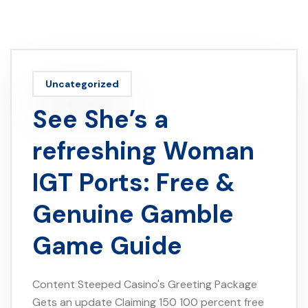
Uncategorized
See She’s a
refreshing Woman
IGT Ports: Free &
Genuine Gamble
Game Guide
Content Steeped Casino's Greeting Package
Gets an update Claiming 150 100 percent free