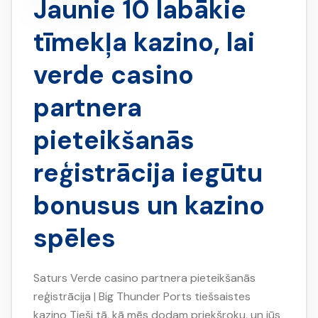
Jaunie 10 labākie
tīmekļa kazino, lai
verde casino
partnera
pieteikšanās
reģistrācija iegūtu
bonusus un kazino
spēles
Saturs Verde casino partnera pieteikšanās
reģistrācija | Big Thunder Ports tiešsaistes
kazino Tieši tā, kā mēs dodam priekšroku, un jūs