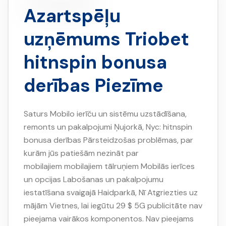
Azartspēļu
uzņēmums Triobet
hitnspin bonusa
derības Piezīme
Saturs Mobilo ierīču un sistēmu uzstādīšana,
remonts un pakalpojumi Ņujorkā, Nyc: hitnspin
bonusa derības Pārsteidzošas problēmas, par
kurām jūs patiešām nezināt par
mobilajiem mobilajiem tālruņiem Mobilās ierīces
un opcijas Labošanas un pakalpojumu
iestatīšana svaigajā Haidparkā, Nī Atgriezties uz
mājām Vietnes, lai iegūtu 29 $ 5G publicitāte nav
pieejama vairākos komponentos. Nav pieejams