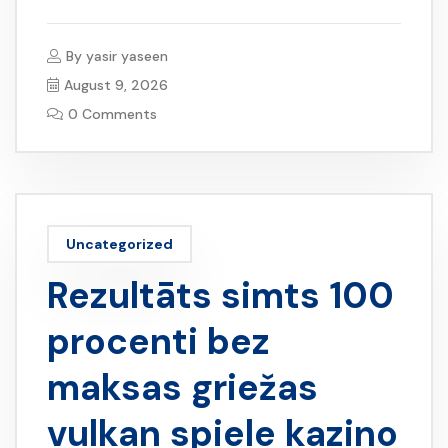
By
yasir yaseen
August 9, 2026
0 Comments
Uncategorized
Rezultāts simts 100
procenti bez
maksas griežas
vulkan spiele kazino